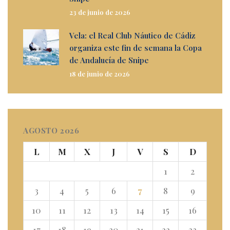
23 de junio de 2026
Vela: el Real Club Náutico de Cádiz
organiza este fin de semana la Copa
de Andalucía de Snipe
18 de junio de 2026
AGOSTO 2026
L
M
X
J
V
S
D
1
2
3
4
5
6
7
8
9
10
11
12
13
14
15
16
17
18
19
20
21
22
23