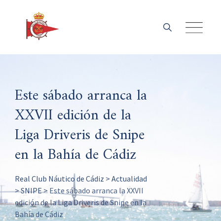
Skip
to
content
Este sábado arranca la
XXVII edición de la
Liga Driveris de Snipe
en la Bahía de Cádiz
Real Club Náutico de Cádiz
>
Actualidad
>
SNIPE
>
Este sábado arranca la XXVII
edición de la Liga Driveris de Snipe en la
Bahía de Cádiz