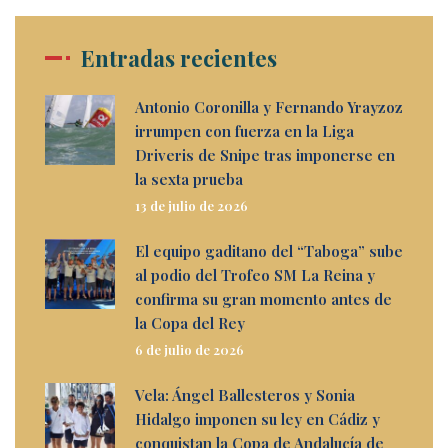
Entradas recientes
Antonio Coronilla y Fernando Yrayzoz
irrumpen con fuerza en la Liga
Driveris de Snipe tras imponerse en
la sexta prueba
13 de julio de 2026
El equipo gaditano del “Taboga” sube
al podio del Trofeo SM La Reina y
confirma su gran momento antes de
la Copa del Rey
6 de julio de 2026
Vela: Ángel Ballesteros y Sonia
Hidalgo imponen su ley en Cádiz y
conquistan la Copa de Andalucía de