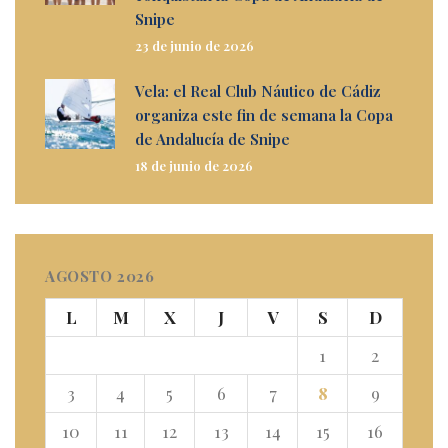
Snipe
23 de junio de 2026
Vela: el Real Club Náutico de Cádiz
organiza este fin de semana la Copa
de Andalucía de Snipe
18 de junio de 2026
AGOSTO 2026
L
M
X
J
V
S
D
1
2
3
4
5
6
7
8
9
10
11
12
13
14
15
16