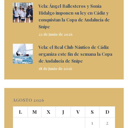
Vela: Ángel Ballesteros y Sonia
Hidalgo imponen su ley en Cádiz y
conquistan la Copa de Andalucía de
Snipe
23 de junio de 2026
Vela: el Real Club Náutico de Cádiz
organiza este fin de semana la Copa
de Andalucía de Snipe
18 de junio de 2026
AGOSTO 2026
L
M
X
J
V
S
D
1
2