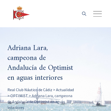
Skip
to
content
Adriana Lara,
campeona de
Andalucía de Optimist
en aguas interiores
Real Club Náutico de Cádiz
>
Actualidad
>
OPTIMIST
>
Adriana Lara, campeona
de Andalucía de Optimist en aguas
interiores